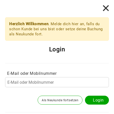
Login
1.
Dienstleistung
2.
3.
Herzlich Willkommen
. Melde dich hier an, falls du
Hast du bereits ein Konto bei
Friseur Safak GmbH -
schon Kunde bei uns bist oder setze deine Buchung
Safak Wendeburg
?
als Neukunde fort.
Melde dich hier an
Login
Friseur Safak GmbH
Safak Wendeburg
In welcher Filiale möchtest du buchen?
E-Mail oder Mobilnummer
ÜBERSICHT DIENSTLEISTUNGEN
Login
Als Neukunde fortsetzen
Damen - Haarschnitte & Föhnen > Waschen &
Schneiden